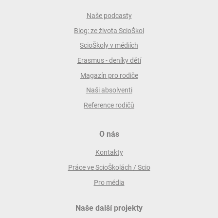
Naše podcasty
Blog: ze života ScioŠkol
ScioŠkoly v médiích
Erasmus - deníky dětí
Magazín pro rodiče
Naši absolventi
Reference rodičů
O nás
Kontakty
Práce ve ScioŠkolách / Scio
Pro média
Naše další projekty