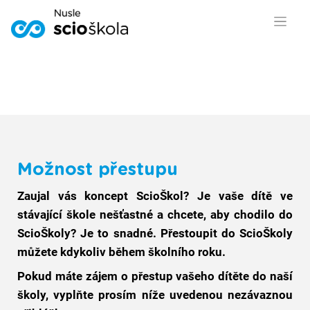
Možnost přestupu
Zaujal vás koncept ScioŠkol? Je vaše dítě ve
stávající škole nešťastné a chcete, aby chodilo do
ScioŠkoly? Je to snadné. Přestoupit do ScioŠkoly
můžete kdykoliv během školního roku.
Pokud máte zájem o přestup vašeho dítěte do naší
školy, vyplňte prosím níže uvedenou nezávaznou