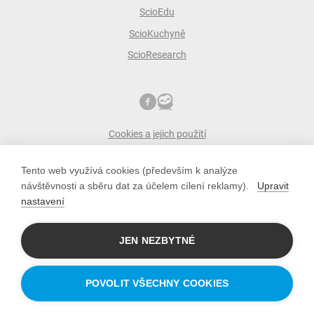
ScioEdu
ScioKuchyně
ScioResearch
Cookies a jejich použití
Ochrana osobních údajů
Tento web využívá cookies (především k analýze
ScioŠkoly zakládá společnost Scio
návštěvnosti a sběru dat za účelem cílení reklamy).
Upravit
scio s.r.o.
nastavení
Pobřežní 34, 186 00 Praha 8
IČO: 10779442; DIČ: CZ10779442
JEN NEZBYTNÉ
POVOLIT VŠECHNY COOKIES